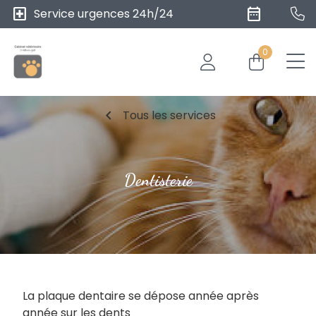
local_hospital
date_range
Service urgences 24h/24
0
chevron_left
Tous les services
Dentisterie
La plaque dentaire se dépose année après
année sur les dents