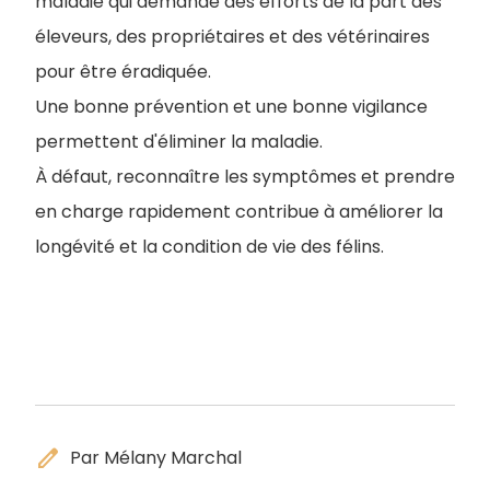
maladie qui demande des efforts de la part des
éleveurs, des propriétaires et des vétérinaires
pour être éradiquée.
Une bonne prévention et une bonne vigilance
permettent d'éliminer la maladie.
À défaut, reconnaître les symptômes et prendre
en charge rapidement contribue à améliorer la
longévité et la condition de vie des félins.
edit
Par Mélany Marchal