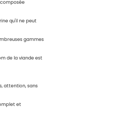
on composée
ine qu'il ne peut
e nombreuses gammes
nom de la viande est
, attention, sans
omplet et