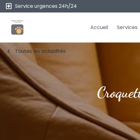
local_hospital
Service urgences 24h/24
Accueil
Services
chevron_left
Toutes les actualités
Croquett