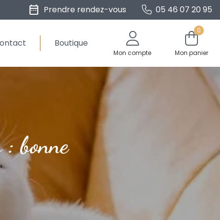
date_range
Prendre rendez-vous
05 46 07 20 95
0
ontact
Boutique
Mon compte
Mon panier
s : bonne