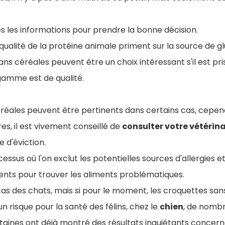
tes les informations pour prendre la bonne décision.
 qualité de la protéine animale priment sur la source de gl
ns céréales peuvent être un choix intéressant s'il est pr
 gamme est de qualité.
éréales peuvent être pertinents dans certains cas, cepen
res, il est vivement conseillé de
consulter votre vétérin
d'éviction.
essus où l'on exclut les potentielles sources d'allergies e
iments pour trouver les aliments problématiques.
 cas des chats, mais si pour le moment, les croquettes san
un risque pour la santé des félins, chez le
chien
, de nomb
taines ont déjà montré des résultats inquiétants concerna