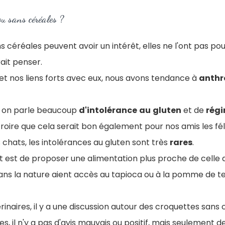
ou sans céréales ?
s céréales peuvent avoir un intérêt, elles ne l'ont pas pou
rait penser.
et nos liens forts avec eux, nous avons tendance à
anthr
i, on parle beaucoup
d'intolérance
au
gluten
et de
rég
roire que cela serait bon également pour nos amis les fél
chats, les intolérances au gluten sont très
rares
.
nt est de proposer une alimentation plus proche de celle da
ans la nature aient accès au tapioca ou à la pomme de te
inaires, il y a une discussion autour des croquettes sans 
, il n'y a pas d'avis mauvais ou positif, mais seulement des