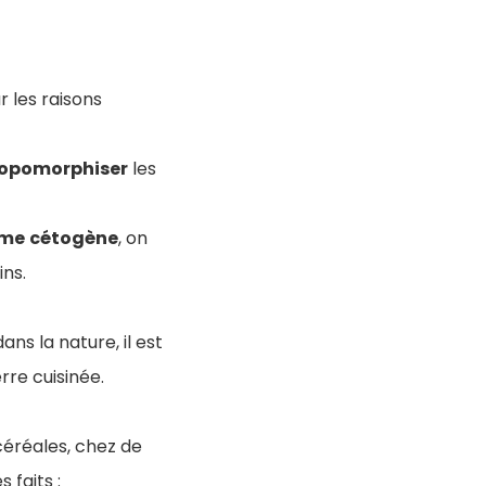
r les raisons
opomorphiser
les
ime
cétogène
, on
ins.
ns la nature, il est
rre cuisinée.
céréales, chez de
 faits :