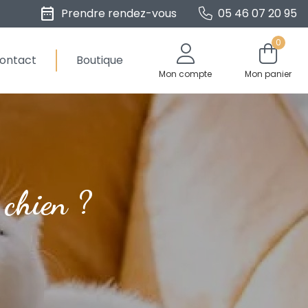
date_range
Prendre rendez-vous
05 46 07 20 95
0
ontact
Boutique
Mon compte
Mon panier
 chien ?