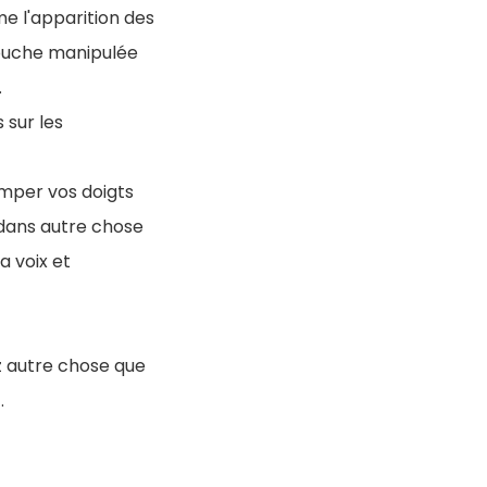
e l'apparition des
bouche manipulée
.
 sur les
emper vos doigts
 dans autre chose
a voix et
ez autre chose que
.