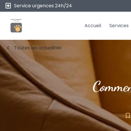
local_hospital
Service urgences 24h/24
Accueil
Services
chevron_left
Toutes les actualités
Comment
bookmark_borde