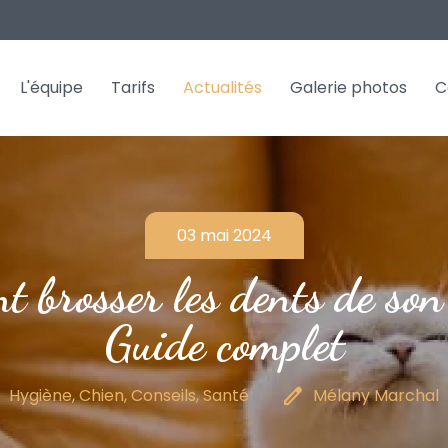
L'équipe
Tarifs
Actualités
Galerie photos
C
03 mai 2024
 brosser les dents de son
Guide complet
r
edit
Hygiène, Chien, Conseils, Santé
Mélany Marchal